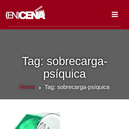
Toggle
navigat
Tag:
sobrecarga-
psíquica
Home
Tag:
sobrecarga-psíquica