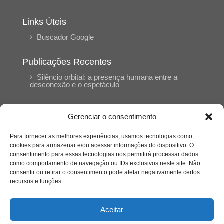
Links Úteis
Buscador Google
Publicações Recentes
Silêncio orbital: a presença humana entre a
desconexão e o espetáculo
A reinvenção do trabalho e o choque geracional:
Gerenciar o consentimento
uma análise crítica do mercado contemporâneo
em “Um Senhor Estagiário”
Para fornecer as melhores experiências, usamos tecnologias como
cookies para armazenar e/ou acessar informações do dispositivo. O
consentimento para essas tecnologias nos permitirá processar dados
O corpo como expressão do cuidado
como comportamento de navegação ou IDs exclusivos neste site. Não
psicológico: (En)Cena entrevista Eliz Dorneles
consentir ou retirar o consentimento pode afetar negativamente certos
recursos e funções.
Violência, saúde mental e a difícil construção do
acolhimento institucional: (En)cena entrevista
Aceitar
Izabella Ferreira dos Santos, Conselheira do
CRP-23