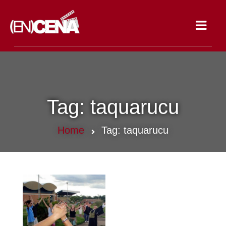
Toggle
navigat
Tag:
taquarucu
Home
Tag:
taquarucu