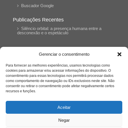
Buscador Google
Publicações Recentes
Silêncio orbital: a presença humana entre a
desconexão e o espetáculo
A reinvenção do trabalho e o choque geracional:
uma análise crítica do mercado contemporâneo
Gerenciar o consentimento
em “Um Senhor Estagiário”
Para fornecer as melhores experiências, usamos tecnologias como
cookies para armazenar e/ou acessar informações do dispositivo. O
O corpo como expressão do cuidado
consentimento para essas tecnologias nos permitirá processar dados
psicológico: (En)Cena entrevista Eliz Dorneles
como comportamento de navegação ou IDs exclusivos neste site. Não
consentir ou retirar o consentimento pode afetar negativamente certos
recursos e funções.
Violência, saúde mental e a difícil construção do
acolhimento institucional: (En)cena entrevista
Izabella Ferreira dos Santos, Conselheira do
Aceitar
CRP-23
Negar
Ser mulher, pensar gênero, enfrentar o mundo: