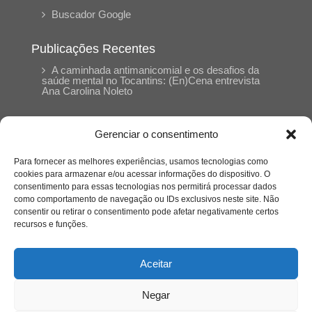
Buscador Google
Publicações Recentes
A caminhada antimanicomial e os desafios da
saúde mental no Tocantins: (En)Cena entrevista
Ana Carolina Noleto
A Psicologia como espaço de cuidado para
Gerenciar o consentimento
mulheres: (En)Cena entrevista Rayla Soares
Para fornecer as melhores experiências, usamos tecnologias como
cookies para armazenar e/ou acessar informações do dispositivo. O
Entre autocontrole e aprendizagem: o
consentimento para essas tecnologias nos permitirá processar dados
desenvolvimento comportamental em Kung Fu
como comportamento de navegação ou IDs exclusivos neste site. Não
Panda
consentir ou retirar o consentimento pode afetar negativamente certos
recursos e funções.
Entre o prato saudável e o consumo
compulsivo: a contradição alimentar do brasileiro
Aceitar
contemporâneo
Negar
O invisível que adoece: memória, trauma e o