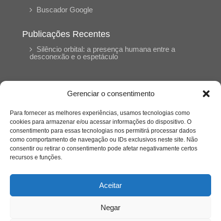
Buscador Google
Publicações Recentes
Silêncio orbital: a presença humana entre a
desconexão e o espetáculo
A reinvenção do trabalho e o choque geracional:
uma análise crítica do mercado contemporâneo
Gerenciar o consentimento
em “Um Senhor Estagiário”
Para fornecer as melhores experiências, usamos tecnologias como
cookies para armazenar e/ou acessar informações do dispositivo. O
O corpo como expressão do cuidado
consentimento para essas tecnologias nos permitirá processar dados
psicológico: (En)Cena entrevista Eliz Dorneles
como comportamento de navegação ou IDs exclusivos neste site. Não
consentir ou retirar o consentimento pode afetar negativamente certos
recursos e funções.
Violência, saúde mental e a difícil construção do
acolhimento institucional: (En)cena entrevista
Izabella Ferreira dos Santos, Conselheira do
Aceitar
CRP-23
Negar
Ser mulher, pensar gênero, enfrentar o mundo: