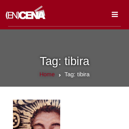
Toggle
navigat
Tag:
tibira
Home
Tag:
tibira