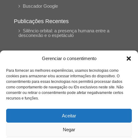
Buscador Google
Publicações Recentes
Silêncio orbital: a presença humana entre a
desconexão e o espetáculo
A reinvenção do trabalho e o choque geracional:
uma análise crítica do mercado contemporâneo
Gerenciar o consentimento
em “Um Senhor Estagiário”
Para fornecer as melhores experiências, usamos tecnologias como
cookies para armazenar e/ou acessar informações do dispositivo. O
O corpo como expressão do cuidado
consentimento para essas tecnologias nos permitirá processar dados
psicológico: (En)Cena entrevista Eliz Dorneles
como comportamento de navegação ou IDs exclusivos neste site. Não
consentir ou retirar o consentimento pode afetar negativamente certos
recursos e funções.
Violência, saúde mental e a difícil construção do
acolhimento institucional: (En)cena entrevista
Izabella Ferreira dos Santos, Conselheira do
Aceitar
CRP-23
Negar
Ser mulher, pensar gênero, enfrentar o mundo: