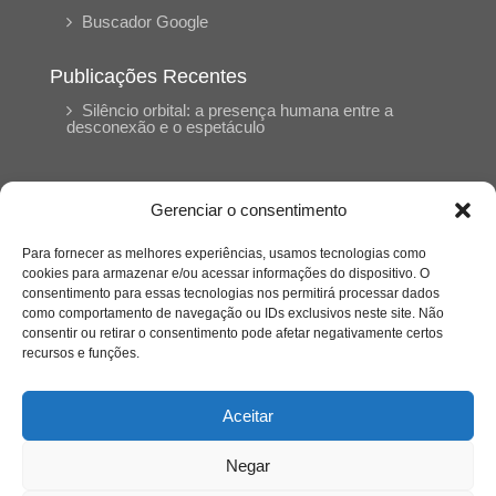
Buscador Google
Publicações Recentes
Silêncio orbital: a presença humana entre a
desconexão e o espetáculo
A reinvenção do trabalho e o choque geracional:
uma análise crítica do mercado contemporâneo
Gerenciar o consentimento
em “Um Senhor Estagiário”
Para fornecer as melhores experiências, usamos tecnologias como
cookies para armazenar e/ou acessar informações do dispositivo. O
O corpo como expressão do cuidado
consentimento para essas tecnologias nos permitirá processar dados
psicológico: (En)Cena entrevista Eliz Dorneles
como comportamento de navegação ou IDs exclusivos neste site. Não
consentir ou retirar o consentimento pode afetar negativamente certos
recursos e funções.
Violência, saúde mental e a difícil construção do
acolhimento institucional: (En)cena entrevista
Izabella Ferreira dos Santos, Conselheira do
Aceitar
CRP-23
Negar
Ser mulher, pensar gênero, enfrentar o mundo: