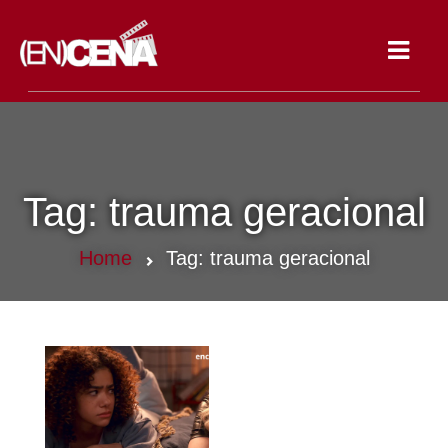
Toggle
navigat
Tag:
trauma geracional
Home
Tag:
trauma geracional