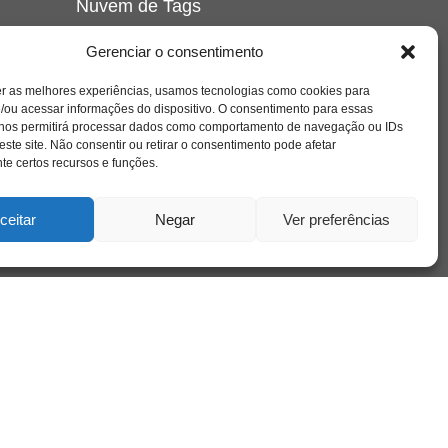
Nuvem de Tags
amor
caos
ansiedade
arte
CAPS
Gerenciar o consentimento
e o
cinema
covid-19
comportamento
corpo
er as melhores experiências, usamos tecnologias como cookies para
cultura
cuidado
crianca
depressao
/ou acessar informações do dispositivo. O consentimento para essas
família
educação
filme
entrevista
escola
o
 nos permitirá processar dados como comportamento de navegação ou IDs
se
jung
livro
freud
infância
insight
liberdade
este site. Não consentir ou retirar o consentimento pode afetar
mulher
loucura
morte
e certos recursos e funções.
luto
maternidade
hor
pandemia
psicanálise
psicologia
ceitar
Negar
Ver preferências
relato
redes sociais
o
saúde mental
saúde
a
sociedade
sexualidade
SUS
vida
tecnologia
trabalho
tempo
terapia
violência
nto
sta