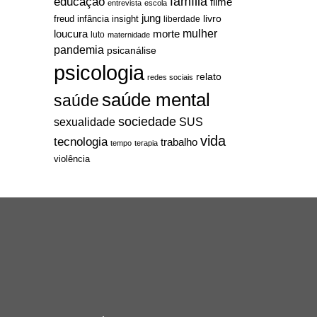
família
educação
filme
entrevista
escola
jung
livro
freud
infância
insight
liberdade
mulher
loucura
morte
luto
maternidade
pandemia
psicanálise
psicologia
relato
redes sociais
saúde mental
saúde
sociedade
sexualidade
SUS
vida
tecnologia
trabalho
tempo
terapia
violência