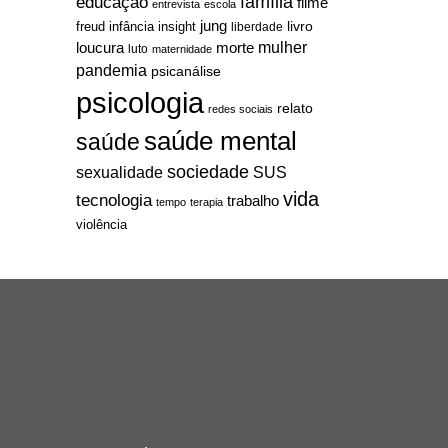
família
educação
filme
entrevista
escola
jung
livro
freud
infância
insight
liberdade
mulher
loucura
morte
luto
maternidade
pandemia
psicanálise
psicologia
relato
redes sociais
saúde mental
saúde
sociedade
sexualidade
SUS
vida
tecnologia
trabalho
tempo
terapia
violência