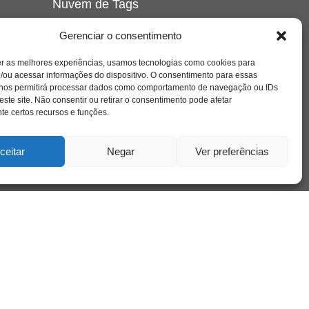
Nuvem de Tags
amor
caos
ansiedade
arte
CAPS
Gerenciar o consentimento
e o
cinema
covid-19
comportamento
corpo
er as melhores experiências, usamos tecnologias como cookies para
cultura
cuidado
crianca
depressao
/ou acessar informações do dispositivo. O consentimento para essas
família
educação
filme
entrevista
escola
o
 nos permitirá processar dados como comportamento de navegação ou IDs
se
jung
livro
freud
infância
insight
liberdade
este site. Não consentir ou retirar o consentimento pode afetar
mulher
loucura
morte
e certos recursos e funções.
luto
maternidade
hor
pandemia
psicanálise
psicologia
ceitar
Negar
Ver preferências
relato
redes sociais
o
saúde mental
saúde
a
sociedade
sexualidade
SUS
vida
tecnologia
trabalho
tempo
terapia
violência
nto
sta