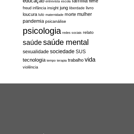
família
educação
filme
entrevista
escola
jung
livro
freud
infância
insight
liberdade
mulher
loucura
morte
luto
maternidade
pandemia
psicanálise
psicologia
relato
redes sociais
saúde mental
saúde
sociedade
sexualidade
SUS
vida
tecnologia
trabalho
tempo
terapia
violência