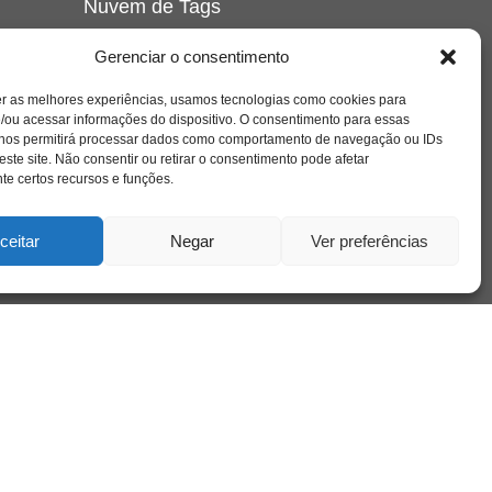
Nuvem de Tags
amor
caos
ansiedade
arte
CAPS
Gerenciar o consentimento
e o
cinema
covid-19
comportamento
corpo
er as melhores experiências, usamos tecnologias como cookies para
cultura
cuidado
crianca
depressao
/ou acessar informações do dispositivo. O consentimento para essas
família
educação
filme
entrevista
escola
o
 nos permitirá processar dados como comportamento de navegação ou IDs
se
jung
livro
freud
infância
insight
liberdade
este site. Não consentir ou retirar o consentimento pode afetar
mulher
loucura
morte
e certos recursos e funções.
luto
maternidade
hor
pandemia
psicanálise
psicologia
ceitar
Negar
Ver preferências
relato
redes sociais
o
saúde mental
saúde
a
sociedade
sexualidade
SUS
vida
tecnologia
trabalho
tempo
terapia
violência
nto
sta