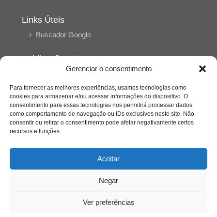
Links Úteis
Buscador Google
Publicações Recentes
Gerenciar o consentimento
Silêncio orbital: a presença humana entre a
desconexão e o espetáculo
Para fornecer as melhores experiências, usamos tecnologias como
cookies para armazenar e/ou acessar informações do dispositivo. O
consentimento para essas tecnologias nos permitirá processar dados
A reinvenção do trabalho e o choque geracional:
como comportamento de navegação ou IDs exclusivos neste site. Não
uma análise crítica do mercado contemporâneo
consentir ou retirar o consentimento pode afetar negativamente certos
em “Um Senhor Estagiário”
recursos e funções.
O corpo como expressão do cuidado
Aceitar
psicológico: (En)Cena entrevista Eliz Dorneles
Negar
Violência, saúde mental e a difícil construção do
acolhimento institucional: (En)cena entrevista
Ver preferências
Izabella Ferreira dos Santos, Conselheira do
CRP-23