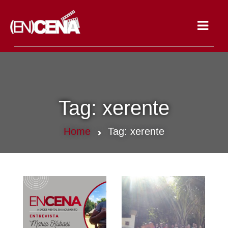
Toggle
navigat
Tag:
xerente
Home
Tag:
xerente