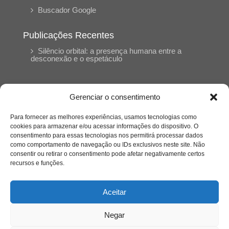
Buscador Google
Publicações Recentes
Silêncio orbital: a presença humana entre a
desconexão e o espetáculo
A reinvenção do trabalho e o choque geracional:
uma análise crítica do mercado contemporâneo
Gerenciar o consentimento
em “Um Senhor Estagiário”
Para fornecer as melhores experiências, usamos tecnologias como
cookies para armazenar e/ou acessar informações do dispositivo. O
O corpo como expressão do cuidado
consentimento para essas tecnologias nos permitirá processar dados
psicológico: (En)Cena entrevista Eliz Dorneles
como comportamento de navegação ou IDs exclusivos neste site. Não
consentir ou retirar o consentimento pode afetar negativamente certos
recursos e funções.
Violência, saúde mental e a difícil construção do
acolhimento institucional: (En)cena entrevista
Izabella Ferreira dos Santos, Conselheira do
Aceitar
CRP-23
Negar
Ser mulher, pensar gênero, enfrentar o mundo: