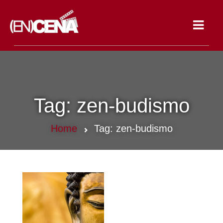
Toggle
navigat
Tag:
zen-budismo
Home
Tag:
zen-budismo