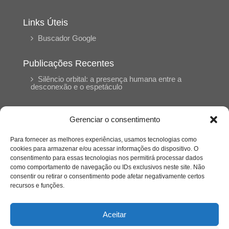
Links Úteis
Buscador Google
Publicações Recentes
Silêncio orbital: a presença humana entre a
desconexão e o espetáculo
A reinvenção do trabalho e o choque geracional:
Gerenciar o consentimento
uma análise crítica do mercado contemporâneo
em “Um Senhor Estagiário”
Para fornecer as melhores experiências, usamos tecnologias como
cookies para armazenar e/ou acessar informações do dispositivo. O
consentimento para essas tecnologias nos permitirá processar dados
O corpo como expressão do cuidado
como comportamento de navegação ou IDs exclusivos neste site. Não
psicológico: (En)Cena entrevista Eliz Dorneles
consentir ou retirar o consentimento pode afetar negativamente certos
recursos e funções.
Violência, saúde mental e a difícil construção do
acolhimento institucional: (En)cena entrevista
Aceitar
Izabella Ferreira dos Santos, Conselheira do
CRP-23