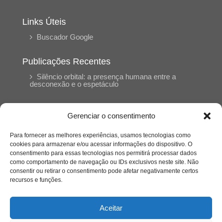
Links Úteis
Buscador Google
Publicações Recentes
Silêncio orbital: a presença humana entre a
desconexão e o espetáculo
A reinvenção do trabalho e o choque geracional:
Gerenciar o consentimento
uma análise crítica do mercado contemporâneo
em “Um Senhor Estagiário”
Para fornecer as melhores experiências, usamos tecnologias como
cookies para armazenar e/ou acessar informações do dispositivo. O
consentimento para essas tecnologias nos permitirá processar dados
O corpo como expressão do cuidado
como comportamento de navegação ou IDs exclusivos neste site. Não
psicológico: (En)Cena entrevista Eliz Dorneles
consentir ou retirar o consentimento pode afetar negativamente certos
recursos e funções.
Violência, saúde mental e a difícil construção do
acolhimento institucional: (En)cena entrevista
Aceitar
Izabella Ferreira dos Santos, Conselheira do
CRP-23