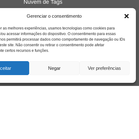
Nuvem de Tags
amor
caos
ansiedade
arte
CAPS
Gerenciar o consentimento
e o
cinema
covid-19
comportamento
corpo
er as melhores experiências, usamos tecnologias como cookies para
cultura
cuidado
crianca
depressao
/ou acessar informações do dispositivo. O consentimento para essas
família
educação
filme
entrevista
escola
o
 nos permitirá processar dados como comportamento de navegação ou IDs
se
jung
livro
freud
infância
insight
liberdade
este site. Não consentir ou retirar o consentimento pode afetar
mulher
loucura
morte
e certos recursos e funções.
luto
maternidade
hor
pandemia
psicanálise
psicologia
ceitar
Negar
Ver preferências
relato
redes sociais
o
saúde mental
saúde
a
sociedade
sexualidade
SUS
vida
tecnologia
trabalho
tempo
terapia
violência
nto
sta