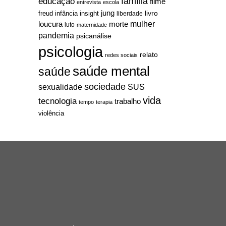
família
educação
filme
entrevista
escola
jung
livro
freud
infância
insight
liberdade
mulher
loucura
morte
luto
maternidade
pandemia
psicanálise
psicologia
relato
redes sociais
saúde mental
saúde
sociedade
sexualidade
SUS
vida
tecnologia
trabalho
tempo
terapia
violência