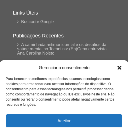
Links Úteis
Buscador Google
Publicações Recentes
A caminhada antimanicomial e os desafios da
saúde mental no Tocantins: (En)Cena entrevista
Ana Carolina Noleto
Gerenciar o consentimento
A Psicologia como espaço de cuidado para
mulheres: (En)Cena entrevista Rayla Soares
Para fornecer as melhores experiências, usamos tecnologias como
cookies para armazenar e/ou acessar informações do dispositivo. O
consentimento para essas tecnologias nos permitirá processar dados
Entre autocontrole e aprendizagem: o
como comportamento de navegação ou IDs exclusivos neste site. Não
desenvolvimento comportamental em Kung Fu
Panda
consentir ou retirar o consentimento pode afetar negativamente certos
recursos e funções.
Entre o prato saudável e o consumo
compulsivo: a contradição alimentar do brasileiro
Aceitar
contemporâneo