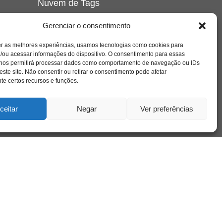
Nuvem de Tags
amor
caos
ansiedade
arte
CAPS
Gerenciar o consentimento
e o
cinema
covid-19
comportamento
corpo
er as melhores experiências, usamos tecnologias como cookies para
cultura
cuidado
crianca
depressao
/ou acessar informações do dispositivo. O consentimento para essas
família
educação
filme
entrevista
escola
o
 nos permitirá processar dados como comportamento de navegação ou IDs
se
jung
livro
freud
infância
insight
liberdade
este site. Não consentir ou retirar o consentimento pode afetar
mulher
loucura
morte
e certos recursos e funções.
luto
maternidade
hor
pandemia
psicanálise
psicologia
ceitar
Negar
Ver preferências
relato
redes sociais
o
saúde mental
saúde
a
sociedade
sexualidade
SUS
vida
tecnologia
trabalho
tempo
terapia
violência
nto
sta