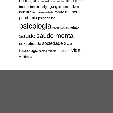
família
educação
filme
entrevista
escola
jung
livro
freud
infância
insight
liberdade
mulher
loucura
morte
luto
maternidade
pandemia
psicanálise
psicologia
relato
redes sociais
saúde mental
saúde
sociedade
sexualidade
SUS
vida
tecnologia
trabalho
tempo
terapia
violência