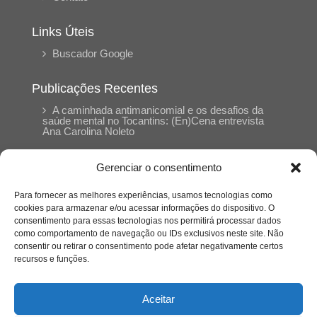
Links Úteis
Buscador Google
Publicações Recentes
A caminhada antimanicomial e os desafios da
saúde mental no Tocantins: (En)Cena entrevista
Ana Carolina Noleto
Gerenciar o consentimento
A Psicologia como espaço de cuidado para
mulheres: (En)Cena entrevista Rayla Soares
Para fornecer as melhores experiências, usamos tecnologias como
cookies para armazenar e/ou acessar informações do dispositivo. O
consentimento para essas tecnologias nos permitirá processar dados
Entre autocontrole e aprendizagem: o
como comportamento de navegação ou IDs exclusivos neste site. Não
desenvolvimento comportamental em Kung Fu
Panda
consentir ou retirar o consentimento pode afetar negativamente certos
recursos e funções.
Entre o prato saudável e o consumo
compulsivo: a contradição alimentar do brasileiro
Aceitar
contemporâneo