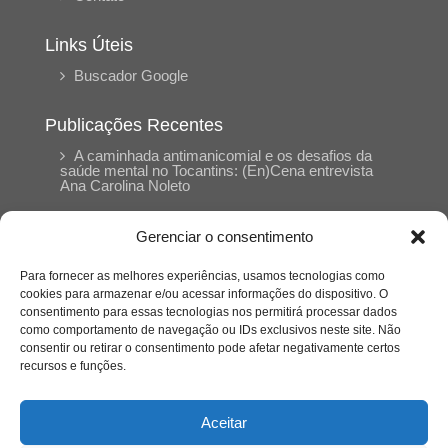
Links Úteis
Buscador Google
Publicações Recentes
A caminhada antimanicomial e os desafios da
saúde mental no Tocantins: (En)Cena entrevista
Ana Carolina Noleto
Gerenciar o consentimento
A Psicologia como espaço de cuidado para
mulheres: (En)Cena entrevista Rayla Soares
Para fornecer as melhores experiências, usamos tecnologias como
cookies para armazenar e/ou acessar informações do dispositivo. O
consentimento para essas tecnologias nos permitirá processar dados
Entre autocontrole e aprendizagem: o
como comportamento de navegação ou IDs exclusivos neste site. Não
desenvolvimento comportamental em Kung Fu
Panda
consentir ou retirar o consentimento pode afetar negativamente certos
recursos e funções.
Entre o prato saudável e o consumo
compulsivo: a contradição alimentar do brasileiro
Aceitar
contemporâneo