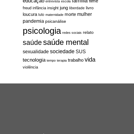
família
educação
filme
entrevista
escola
jung
livro
freud
infância
insight
liberdade
mulher
loucura
morte
luto
maternidade
pandemia
psicanálise
psicologia
relato
redes sociais
saúde mental
saúde
sociedade
sexualidade
SUS
vida
tecnologia
trabalho
tempo
terapia
violência