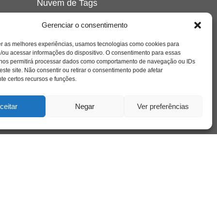
Nuvem de Tags
amor
caos
ansiedade
arte
CAPS
Gerenciar o consentimento
e o
cinema
covid-19
comportamento
corpo
er as melhores experiências, usamos tecnologias como cookies para
cultura
cuidado
crianca
depressao
/ou acessar informações do dispositivo. O consentimento para essas
família
educação
filme
entrevista
escola
o
 nos permitirá processar dados como comportamento de navegação ou IDs
se
jung
livro
freud
infância
insight
liberdade
este site. Não consentir ou retirar o consentimento pode afetar
mulher
loucura
morte
e certos recursos e funções.
luto
maternidade
hor
pandemia
psicanálise
psicologia
ceitar
Negar
Ver preferências
relato
redes sociais
o
saúde mental
saúde
a
sociedade
sexualidade
SUS
vida
tecnologia
trabalho
tempo
terapia
violência
nto
sta