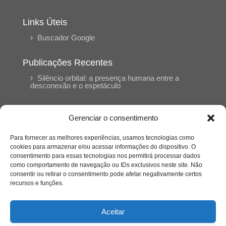
Links Úteis
Buscador Google
Publicações Recentes
Silêncio orbital: a presença humana entre a
desconexão e o espetáculo
A reinvenção do trabalho e o choque geracional:
Gerenciar o consentimento
uma análise crítica do mercado contemporâneo
em “Um Senhor Estagiário”
Para fornecer as melhores experiências, usamos tecnologias como
cookies para armazenar e/ou acessar informações do dispositivo. O
consentimento para essas tecnologias nos permitirá processar dados
O corpo como expressão do cuidado
como comportamento de navegação ou IDs exclusivos neste site. Não
psicológico: (En)Cena entrevista Eliz Dorneles
consentir ou retirar o consentimento pode afetar negativamente certos
recursos e funções.
Violência, saúde mental e a difícil construção do
acolhimento institucional: (En)cena entrevista
Aceitar
Izabella Ferreira dos Santos, Conselheira do
CRP-23