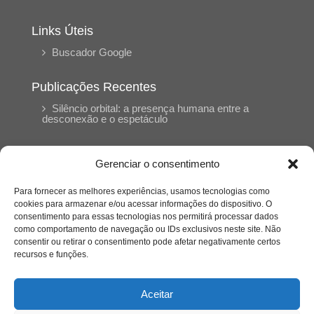
Links Úteis
Buscador Google
Publicações Recentes
Silêncio orbital: a presença humana entre a
desconexão e o espetáculo
A reinvenção do trabalho e o choque geracional:
Gerenciar o consentimento
uma análise crítica do mercado contemporâneo
em “Um Senhor Estagiário”
Para fornecer as melhores experiências, usamos tecnologias como
cookies para armazenar e/ou acessar informações do dispositivo. O
consentimento para essas tecnologias nos permitirá processar dados
O corpo como expressão do cuidado
como comportamento de navegação ou IDs exclusivos neste site. Não
psicológico: (En)Cena entrevista Eliz Dorneles
consentir ou retirar o consentimento pode afetar negativamente certos
recursos e funções.
Violência, saúde mental e a difícil construção do
acolhimento institucional: (En)cena entrevista
Aceitar
Izabella Ferreira dos Santos, Conselheira do
CRP-23