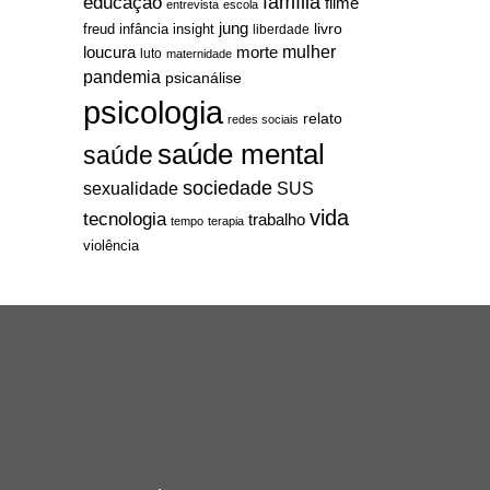
família
educação
filme
entrevista
escola
jung
livro
freud
infância
insight
liberdade
mulher
loucura
morte
luto
maternidade
pandemia
psicanálise
psicologia
relato
redes sociais
saúde mental
saúde
sociedade
sexualidade
SUS
vida
tecnologia
trabalho
tempo
terapia
violência