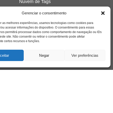
Nuvem de Tags
amor
caos
ansiedade
arte
CAPS
Gerenciar o consentimento
e o
cinema
covid-19
comportamento
corpo
er as melhores experiências, usamos tecnologias como cookies para
cultura
cuidado
crianca
depressao
/ou acessar informações do dispositivo. O consentimento para essas
família
educação
filme
entrevista
escola
o
 nos permitirá processar dados como comportamento de navegação ou IDs
se
jung
livro
freud
infância
insight
liberdade
este site. Não consentir ou retirar o consentimento pode afetar
mulher
loucura
morte
e certos recursos e funções.
luto
maternidade
hor
pandemia
psicanálise
psicologia
ceitar
Negar
Ver preferências
relato
redes sociais
o
saúde mental
saúde
a
sociedade
sexualidade
SUS
vida
tecnologia
trabalho
tempo
terapia
violência
nto
sta