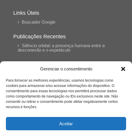
Links Úteis
Buscador Google
Publicações Recentes
Silêncio orbital: a presença humana entre a
desconexão e o espetáculo
A reinvenção do trabalho e o choque geracional:
Gerenciar o consentimento
uma análise crítica do mercado contemporâneo
em “Um Senhor Estagiário”
Para fornecer as melhores experiências, usamos tecnologias como
cookies para armazenar e/ou acessar informações do dispositivo. O
consentimento para essas tecnologias nos permitirá processar dados
O corpo como expressão do cuidado
como comportamento de navegação ou IDs exclusivos neste site. Não
psicológico: (En)Cena entrevista Eliz Dorneles
consentir ou retirar o consentimento pode afetar negativamente certos
recursos e funções.
Violência, saúde mental e a difícil construção do
acolhimento institucional: (En)cena entrevista
Aceitar
Izabella Ferreira dos Santos, Conselheira do
CRP-23