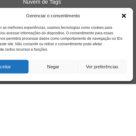
Nuvem de Tags
amor
caos
ansiedade
arte
CAPS
Gerenciar o consentimento
e o
cinema
covid-19
comportamento
corpo
er as melhores experiências, usamos tecnologias como cookies para
cultura
cuidado
crianca
depressao
/ou acessar informações do dispositivo. O consentimento para essas
família
educação
filme
entrevista
escola
o
 nos permitirá processar dados como comportamento de navegação ou IDs
se
jung
livro
freud
infância
insight
liberdade
este site. Não consentir ou retirar o consentimento pode afetar
mulher
loucura
morte
e certos recursos e funções.
luto
maternidade
hor
pandemia
psicanálise
psicologia
ceitar
Negar
Ver preferências
relato
redes sociais
o
saúde mental
saúde
a
sociedade
sexualidade
SUS
vida
tecnologia
trabalho
tempo
terapia
violência
nto
sta