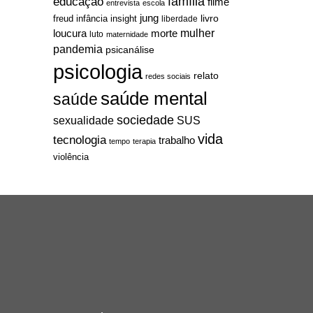
família
educação
filme
entrevista
escola
jung
livro
freud
infância
insight
liberdade
mulher
loucura
morte
luto
maternidade
pandemia
psicanálise
psicologia
relato
redes sociais
saúde mental
saúde
sociedade
sexualidade
SUS
vida
tecnologia
trabalho
tempo
terapia
violência