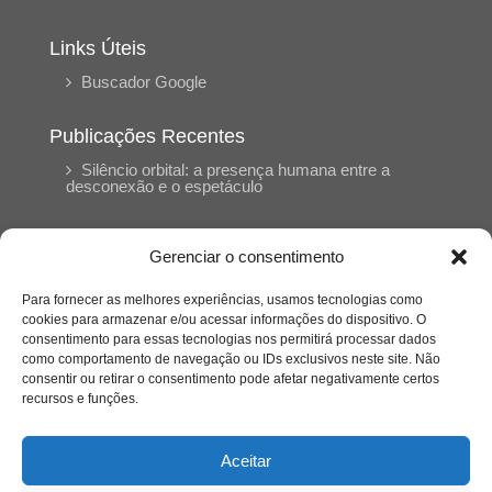
Links Úteis
Buscador Google
Publicações Recentes
Silêncio orbital: a presença humana entre a
desconexão e o espetáculo
A reinvenção do trabalho e o choque geracional:
Gerenciar o consentimento
uma análise crítica do mercado contemporâneo
em “Um Senhor Estagiário”
Para fornecer as melhores experiências, usamos tecnologias como
cookies para armazenar e/ou acessar informações do dispositivo. O
consentimento para essas tecnologias nos permitirá processar dados
O corpo como expressão do cuidado
como comportamento de navegação ou IDs exclusivos neste site. Não
psicológico: (En)Cena entrevista Eliz Dorneles
consentir ou retirar o consentimento pode afetar negativamente certos
recursos e funções.
Violência, saúde mental e a difícil construção do
acolhimento institucional: (En)cena entrevista
Aceitar
Izabella Ferreira dos Santos, Conselheira do
CRP-23