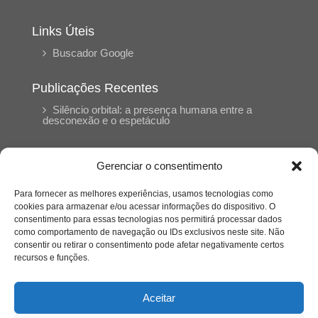
Links Úteis
Buscador Google
Publicações Recentes
Silêncio orbital: a presença humana entre a
desconexão e o espetáculo
A reinvenção do trabalho e o choque geracional:
Gerenciar o consentimento
uma análise crítica do mercado contemporâneo
em “Um Senhor Estagiário”
Para fornecer as melhores experiências, usamos tecnologias como
cookies para armazenar e/ou acessar informações do dispositivo. O
consentimento para essas tecnologias nos permitirá processar dados
O corpo como expressão do cuidado
como comportamento de navegação ou IDs exclusivos neste site. Não
psicológico: (En)Cena entrevista Eliz Dorneles
consentir ou retirar o consentimento pode afetar negativamente certos
recursos e funções.
Violência, saúde mental e a difícil construção do
acolhimento institucional: (En)cena entrevista
Aceitar
Izabella Ferreira dos Santos, Conselheira do
CRP-23