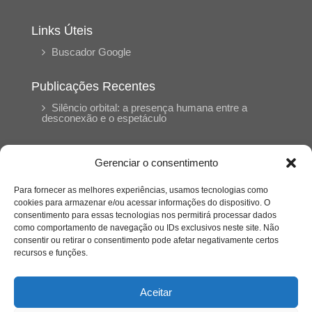
Links Úteis
Buscador Google
Publicações Recentes
Silêncio orbital: a presença humana entre a
desconexão e o espetáculo
A reinvenção do trabalho e o choque geracional:
Gerenciar o consentimento
uma análise crítica do mercado contemporâneo
em “Um Senhor Estagiário”
Para fornecer as melhores experiências, usamos tecnologias como
cookies para armazenar e/ou acessar informações do dispositivo. O
consentimento para essas tecnologias nos permitirá processar dados
O corpo como expressão do cuidado
como comportamento de navegação ou IDs exclusivos neste site. Não
psicológico: (En)Cena entrevista Eliz Dorneles
consentir ou retirar o consentimento pode afetar negativamente certos
recursos e funções.
Violência, saúde mental e a difícil construção do
acolhimento institucional: (En)cena entrevista
Aceitar
Izabella Ferreira dos Santos, Conselheira do
CRP-23