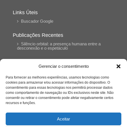
Links Úteis
Buscador Google
Publicações Recentes
Silêncio orbital: a presença humana entre a
desconexão e o espetáculo
A reinvenção do trabalho e o choque geracional:
Gerenciar o consentimento
uma análise crítica do mercado contemporâneo
em “Um Senhor Estagiário”
Para fornecer as melhores experiências, usamos tecnologias como
cookies para armazenar e/ou acessar informações do dispositivo. O
consentimento para essas tecnologias nos permitirá processar dados
O corpo como expressão do cuidado
como comportamento de navegação ou IDs exclusivos neste site. Não
psicológico: (En)Cena entrevista Eliz Dorneles
consentir ou retirar o consentimento pode afetar negativamente certos
recursos e funções.
Violência, saúde mental e a difícil construção do
acolhimento institucional: (En)cena entrevista
Aceitar
Izabella Ferreira dos Santos, Conselheira do
CRP-23