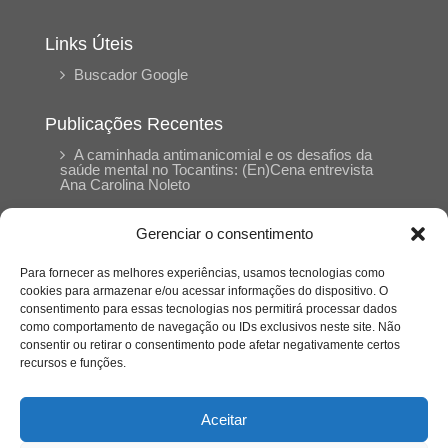
Links Úteis
Buscador Google
Publicações Recentes
A caminhada antimanicomial e os desafios da
saúde mental no Tocantins: (En)Cena entrevista
Ana Carolina Noleto
Gerenciar o consentimento
A Psicologia como espaço de cuidado para
mulheres: (En)Cena entrevista Rayla Soares
Para fornecer as melhores experiências, usamos tecnologias como
cookies para armazenar e/ou acessar informações do dispositivo. O
consentimento para essas tecnologias nos permitirá processar dados
Entre cores e memórias: a arte de Junior
como comportamento de navegação ou IDs exclusivos neste site. Não
Rabisco e os traços históricos de Porto Nacional
consentir ou retirar o consentimento pode afetar negativamente certos
recursos e funções.
Entre autocontrole e aprendizagem: o
desenvolvimento comportamental em Kung Fu
Aceitar
Panda