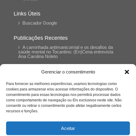
Links Úteis
Buscador Google
Publicações Recentes
A caminhada antimanicomial e os desafios da
saúde mental no Tocantins: (En)Cena entrevista
Ana Carolina Noleto
Gerenciar o consentimento
A Psicologia como espaço de cuidado para
mulheres: (En)Cena entrevista Rayla Soares
Para fornecer as melhores experiências, usamos tecnologias como
cookies para armazenar e/ou acessar informações do dispositivo. O
consentimento para essas tecnologias nos permitirá processar dados
Entre autocontrole e aprendizagem: o
como comportamento de navegação ou IDs exclusivos neste site. Não
desenvolvimento comportamental em Kung Fu
Panda
consentir ou retirar o consentimento pode afetar negativamente certos
recursos e funções.
Entre o prato saudável e o consumo
compulsivo: a contradição alimentar do brasileiro
Aceitar
contemporâneo