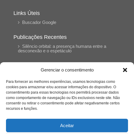
Links Úteis
Buscador Google
Publicações Recentes
Silêncio orbital: a presença humana entre a
desconexão e o espetáculo
A reinvenção do trabalho e o choque geracional:
Gerenciar o consentimento
uma análise crítica do mercado contemporâneo
em “Um Senhor Estagiário”
Para fornecer as melhores experiências, usamos tecnologias como
cookies para armazenar e/ou acessar informações do dispositivo. O
consentimento para essas tecnologias nos permitirá processar dados
O corpo como expressão do cuidado
como comportamento de navegação ou IDs exclusivos neste site. Não
psicológico: (En)Cena entrevista Eliz Dorneles
consentir ou retirar o consentimento pode afetar negativamente certos
recursos e funções.
Violência, saúde mental e a difícil construção do
acolhimento institucional: (En)cena entrevista
Aceitar
Izabella Ferreira dos Santos, Conselheira do
CRP-23