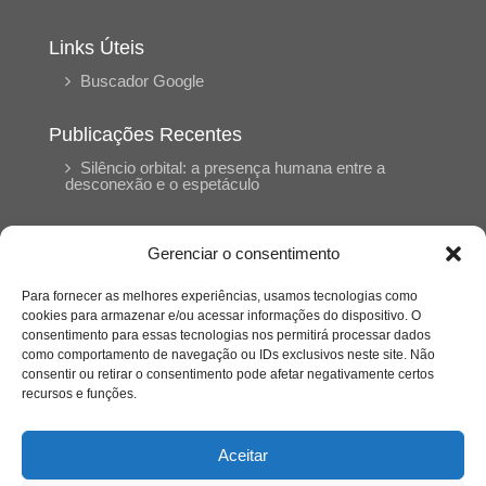
Links Úteis
Buscador Google
Publicações Recentes
Silêncio orbital: a presença humana entre a
desconexão e o espetáculo
A reinvenção do trabalho e o choque geracional:
Gerenciar o consentimento
uma análise crítica do mercado contemporâneo
em “Um Senhor Estagiário”
Para fornecer as melhores experiências, usamos tecnologias como
cookies para armazenar e/ou acessar informações do dispositivo. O
consentimento para essas tecnologias nos permitirá processar dados
O corpo como expressão do cuidado
como comportamento de navegação ou IDs exclusivos neste site. Não
psicológico: (En)Cena entrevista Eliz Dorneles
consentir ou retirar o consentimento pode afetar negativamente certos
recursos e funções.
Violência, saúde mental e a difícil construção do
acolhimento institucional: (En)cena entrevista
Aceitar
Izabella Ferreira dos Santos, Conselheira do
CRP-23