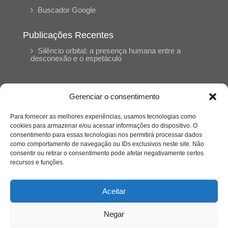
Buscador Google
Publicações Recentes
Silêncio orbital: a presença humana entre a
desconexão e o espetáculo
A reinvenção do trabalho e o choque geracional:
uma análise crítica do mercado contemporâneo
Gerenciar o consentimento
em “Um Senhor Estagiário”
Para fornecer as melhores experiências, usamos tecnologias como
cookies para armazenar e/ou acessar informações do dispositivo. O
O corpo como expressão do cuidado
consentimento para essas tecnologias nos permitirá processar dados
psicológico: (En)Cena entrevista Eliz Dorneles
como comportamento de navegação ou IDs exclusivos neste site. Não
consentir ou retirar o consentimento pode afetar negativamente certos
recursos e funções.
Violência, saúde mental e a difícil construção do
acolhimento institucional: (En)cena entrevista
Izabella Ferreira dos Santos, Conselheira do
Aceitar
CRP-23
Negar
Ser mulher, pensar gênero, enfrentar o mundo: