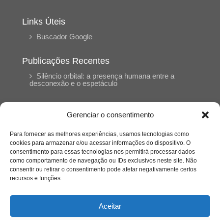
Links Úteis
Buscador Google
Publicações Recentes
Silêncio orbital: a presença humana entre a
desconexão e o espetáculo
A reinvenção do trabalho e o choque geracional:
Gerenciar o consentimento
uma análise crítica do mercado contemporâneo
em “Um Senhor Estagiário”
Para fornecer as melhores experiências, usamos tecnologias como
cookies para armazenar e/ou acessar informações do dispositivo. O
consentimento para essas tecnologias nos permitirá processar dados
O corpo como expressão do cuidado
como comportamento de navegação ou IDs exclusivos neste site. Não
psicológico: (En)Cena entrevista Eliz Dorneles
consentir ou retirar o consentimento pode afetar negativamente certos
recursos e funções.
Violência, saúde mental e a difícil construção do
acolhimento institucional: (En)cena entrevista
Aceitar
Izabella Ferreira dos Santos, Conselheira do
CRP-23