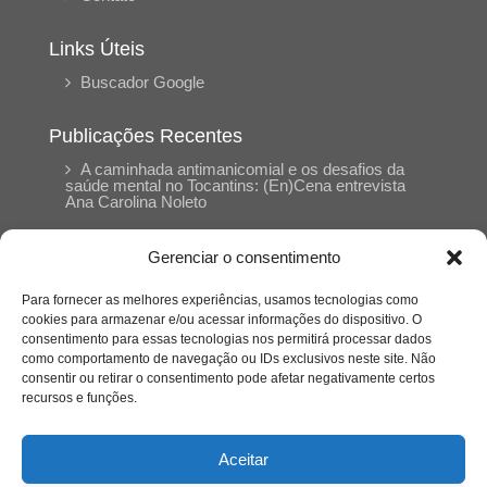
Links Úteis
Buscador Google
Publicações Recentes
A caminhada antimanicomial e os desafios da
saúde mental no Tocantins: (En)Cena entrevista
Ana Carolina Noleto
Gerenciar o consentimento
A Psicologia como espaço de cuidado para
mulheres: (En)Cena entrevista Rayla Soares
Para fornecer as melhores experiências, usamos tecnologias como
cookies para armazenar e/ou acessar informações do dispositivo. O
consentimento para essas tecnologias nos permitirá processar dados
Entre autocontrole e aprendizagem: o
como comportamento de navegação ou IDs exclusivos neste site. Não
desenvolvimento comportamental em Kung Fu
Panda
consentir ou retirar o consentimento pode afetar negativamente certos
recursos e funções.
Entre o prato saudável e o consumo
compulsivo: a contradição alimentar do brasileiro
Aceitar
contemporâneo