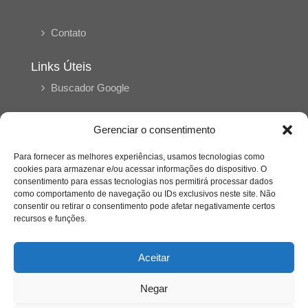
Contato
Links Úteis
Buscador Google
Publicações Recentes
Gerenciar o consentimento
A caminhada antimanicomial e os desafios da
saúde mental no Tocantins: (En)Cena entrevista
Para fornecer as melhores experiências, usamos tecnologias como
Ana Carolina Noleto
cookies para armazenar e/ou acessar informações do dispositivo. O
consentimento para essas tecnologias nos permitirá processar dados
como comportamento de navegação ou IDs exclusivos neste site. Não
A Psicologia como espaço de cuidado para
consentir ou retirar o consentimento pode afetar negativamente certos
mulheres: (En)Cena entrevista Rayla Soares
recursos e funções.
Aceitar
Entre autocontrole e aprendizagem: o
desenvolvimento comportamental em Kung Fu
Panda
Negar