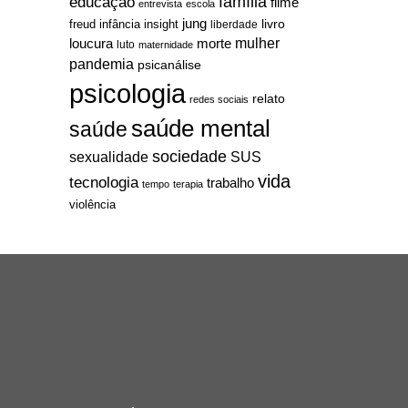
família
educação
filme
entrevista
escola
jung
livro
freud
infância
insight
liberdade
mulher
loucura
morte
luto
maternidade
pandemia
psicanálise
psicologia
relato
redes sociais
saúde mental
saúde
sociedade
sexualidade
SUS
vida
tecnologia
trabalho
tempo
terapia
violência