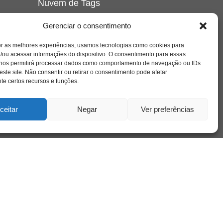
Nuvem de Tags
amor
caos
ansiedade
arte
CAPS
Gerenciar o consentimento
e o
cinema
covid-19
comportamento
corpo
er as melhores experiências, usamos tecnologias como cookies para
cultura
cuidado
crianca
depressao
/ou acessar informações do dispositivo. O consentimento para essas
família
educação
filme
entrevista
escola
o
 nos permitirá processar dados como comportamento de navegação ou IDs
se
jung
livro
freud
infância
insight
liberdade
este site. Não consentir ou retirar o consentimento pode afetar
mulher
loucura
morte
e certos recursos e funções.
luto
maternidade
hor
pandemia
psicanálise
psicologia
ceitar
Negar
Ver preferências
relato
redes sociais
o
saúde mental
saúde
a
sociedade
sexualidade
SUS
vida
tecnologia
trabalho
tempo
terapia
violência
nto
sta