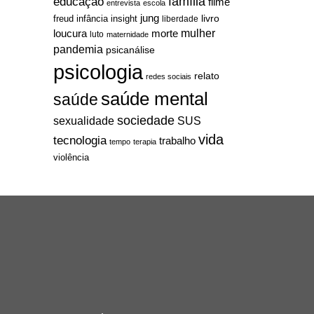
família
educação
filme
entrevista
escola
jung
livro
freud
infância
insight
liberdade
mulher
loucura
morte
luto
maternidade
pandemia
psicanálise
psicologia
relato
redes sociais
saúde mental
saúde
sociedade
sexualidade
SUS
vida
tecnologia
trabalho
tempo
terapia
violência