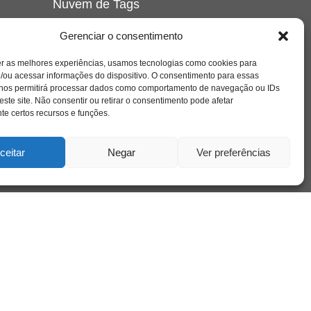
Nuvem de Tags
amor
caos
ansiedade
arte
CAPS
Gerenciar o consentimento
e o
cinema
covid-19
comportamento
corpo
er as melhores experiências, usamos tecnologias como cookies para
cultura
cuidado
crianca
depressao
/ou acessar informações do dispositivo. O consentimento para essas
família
educação
filme
entrevista
escola
o
 nos permitirá processar dados como comportamento de navegação ou IDs
se
jung
livro
freud
infância
insight
liberdade
este site. Não consentir ou retirar o consentimento pode afetar
mulher
loucura
morte
e certos recursos e funções.
luto
maternidade
hor
pandemia
psicanálise
psicologia
ceitar
Negar
Ver preferências
relato
redes sociais
o
saúde mental
saúde
a
sociedade
sexualidade
SUS
vida
tecnologia
trabalho
tempo
terapia
violência
nto
sta