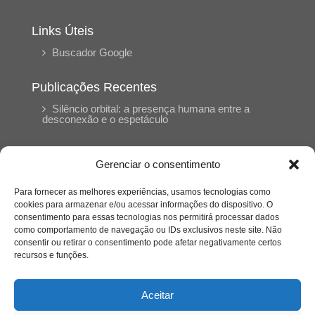
Links Úteis
Buscador Google
Publicações Recentes
Silêncio orbital: a presença humana entre a
desconexão e o espetáculo
A reinvenção do trabalho e o choque geracional:
Gerenciar o consentimento
uma análise crítica do mercado contemporâneo
em “Um Senhor Estagiário”
Para fornecer as melhores experiências, usamos tecnologias como
cookies para armazenar e/ou acessar informações do dispositivo. O
consentimento para essas tecnologias nos permitirá processar dados
O corpo como expressão do cuidado
como comportamento de navegação ou IDs exclusivos neste site. Não
psicológico: (En)Cena entrevista Eliz Dorneles
consentir ou retirar o consentimento pode afetar negativamente certos
recursos e funções.
Violência, saúde mental e a difícil construção do
acolhimento institucional: (En)cena entrevista
Aceitar
Izabella Ferreira dos Santos, Conselheira do
CRP-23