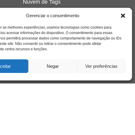
Nuvem de Tags
amor
caos
ansiedade
arte
CAPS
Gerenciar o consentimento
e o
cinema
covid-19
comportamento
corpo
er as melhores experiências, usamos tecnologias como cookies para
cultura
cuidado
crianca
depressao
/ou acessar informações do dispositivo. O consentimento para essas
família
educação
filme
entrevista
escola
o
 nos permitirá processar dados como comportamento de navegação ou IDs
se
jung
livro
freud
infância
insight
liberdade
este site. Não consentir ou retirar o consentimento pode afetar
mulher
loucura
morte
e certos recursos e funções.
luto
maternidade
hor
pandemia
psicanálise
psicologia
ceitar
Negar
Ver preferências
relato
redes sociais
o
saúde mental
saúde
a
sociedade
sexualidade
SUS
vida
tecnologia
trabalho
tempo
terapia
violência
nto
sta