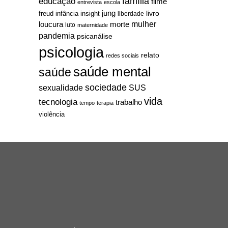
família
educação
filme
entrevista
escola
jung
livro
freud
infância
insight
liberdade
mulher
loucura
morte
luto
maternidade
pandemia
psicanálise
psicologia
relato
redes sociais
saúde mental
saúde
sociedade
sexualidade
SUS
vida
tecnologia
trabalho
tempo
terapia
violência