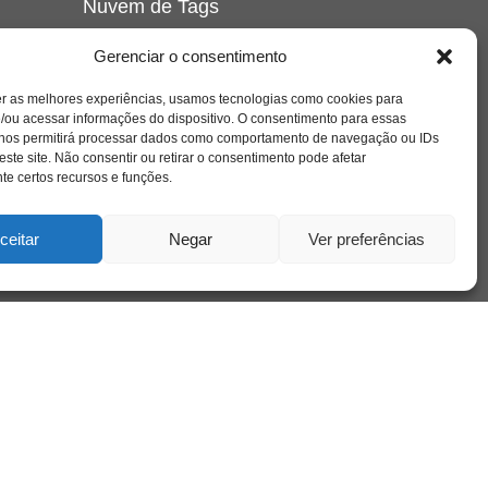
Nuvem de Tags
amor
caos
ansiedade
arte
CAPS
Gerenciar o consentimento
e o
cinema
covid-19
comportamento
corpo
er as melhores experiências, usamos tecnologias como cookies para
cultura
cuidado
crianca
depressao
/ou acessar informações do dispositivo. O consentimento para essas
família
educação
filme
entrevista
escola
o
 nos permitirá processar dados como comportamento de navegação ou IDs
se
jung
livro
freud
infância
insight
liberdade
este site. Não consentir ou retirar o consentimento pode afetar
mulher
loucura
morte
e certos recursos e funções.
luto
maternidade
hor
pandemia
psicanálise
psicologia
ceitar
Negar
Ver preferências
relato
redes sociais
o
saúde mental
saúde
a
sociedade
sexualidade
SUS
vida
tecnologia
trabalho
tempo
terapia
violência
nto
sta