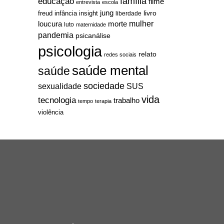
família
educação
filme
entrevista
escola
jung
livro
freud
infância
insight
liberdade
mulher
loucura
morte
luto
maternidade
pandemia
psicanálise
psicologia
relato
redes sociais
saúde mental
saúde
sociedade
sexualidade
SUS
vida
tecnologia
trabalho
tempo
terapia
violência