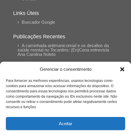
Links Úteis
Buscador Google
Publicações Recentes
A caminhada antimanicomial e os desafios da
saúde mental no Tocantins: (En)Cena entrevista
Ana Carolina Noleto
Gerenciar o consentimento
A Psicologia como espaço de cuidado para
mulheres: (En)Cena entrevista Rayla Soares
Para fornecer as melhores experiências, usamos tecnologias como
cookies para armazenar e/ou acessar informações do dispositivo. O
consentimento para essas tecnologias nos permitirá processar dados
Entre autocontrole e aprendizagem: o
como comportamento de navegação ou IDs exclusivos neste site. Não
desenvolvimento comportamental em Kung Fu
Panda
consentir ou retirar o consentimento pode afetar negativamente certos
recursos e funções.
Entre o prato saudável e o consumo
compulsivo: a contradição alimentar do brasileiro
Aceitar
contemporâneo