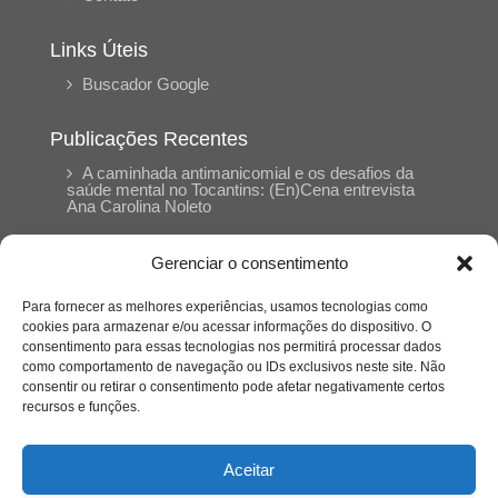
Links Úteis
Buscador Google
Publicações Recentes
A caminhada antimanicomial e os desafios da
saúde mental no Tocantins: (En)Cena entrevista
Ana Carolina Noleto
Gerenciar o consentimento
A Psicologia como espaço de cuidado para
mulheres: (En)Cena entrevista Rayla Soares
Para fornecer as melhores experiências, usamos tecnologias como
cookies para armazenar e/ou acessar informações do dispositivo. O
consentimento para essas tecnologias nos permitirá processar dados
Entre autocontrole e aprendizagem: o
como comportamento de navegação ou IDs exclusivos neste site. Não
desenvolvimento comportamental em Kung Fu
Panda
consentir ou retirar o consentimento pode afetar negativamente certos
recursos e funções.
Entre o prato saudável e o consumo
compulsivo: a contradição alimentar do brasileiro
Aceitar
contemporâneo