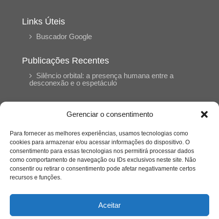
Links Úteis
Buscador Google
Publicações Recentes
Silêncio orbital: a presença humana entre a
desconexão e o espetáculo
A reinvenção do trabalho e o choque geracional:
Gerenciar o consentimento
uma análise crítica do mercado contemporâneo
em “Um Senhor Estagiário”
Para fornecer as melhores experiências, usamos tecnologias como
cookies para armazenar e/ou acessar informações do dispositivo. O
consentimento para essas tecnologias nos permitirá processar dados
O corpo como expressão do cuidado
como comportamento de navegação ou IDs exclusivos neste site. Não
psicológico: (En)Cena entrevista Eliz Dorneles
consentir ou retirar o consentimento pode afetar negativamente certos
recursos e funções.
Violência, saúde mental e a difícil construção do
acolhimento institucional: (En)cena entrevista
Aceitar
Izabella Ferreira dos Santos, Conselheira do
CRP-23