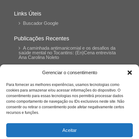
Links Úteis
Buscador Google
Publicações Recentes
A caminhada antimanicomial e os desafios da
saúde mental no Tocantins: (En)Cena entrevista
Ana Carolina Noleto
Gerenciar o consentimento
A Psicologia como espaço de cuidado para
mulheres: (En)Cena entrevista Rayla Soares
Para fornecer as melhores experiências, usamos tecnologias como
cookies para armazenar e/ou acessar informações do dispositivo. O
consentimento para essas tecnologias nos permitirá processar dados
Entre cores e memórias: a arte de Junior
como comportamento de navegação ou IDs exclusivos neste site. Não
Rabisco e os traços históricos de Porto Nacional
consentir ou retirar o consentimento pode afetar negativamente certos
recursos e funções.
Entre autocontrole e aprendizagem: o
desenvolvimento comportamental em Kung Fu
Aceitar
Panda