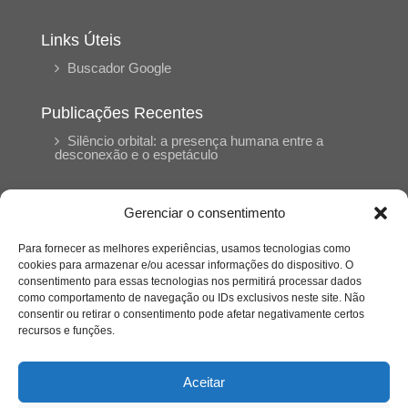
Links Úteis
Buscador Google
Publicações Recentes
Silêncio orbital: a presença humana entre a
desconexão e o espetáculo
A reinvenção do trabalho e o choque geracional:
Gerenciar o consentimento
uma análise crítica do mercado contemporâneo
em “Um Senhor Estagiário”
Para fornecer as melhores experiências, usamos tecnologias como
cookies para armazenar e/ou acessar informações do dispositivo. O
consentimento para essas tecnologias nos permitirá processar dados
O corpo como expressão do cuidado
como comportamento de navegação ou IDs exclusivos neste site. Não
psicológico: (En)Cena entrevista Eliz Dorneles
consentir ou retirar o consentimento pode afetar negativamente certos
recursos e funções.
Violência, saúde mental e a difícil construção do
acolhimento institucional: (En)cena entrevista
Aceitar
Izabella Ferreira dos Santos, Conselheira do
CRP-23