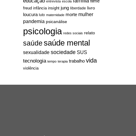
família
educação
filme
entrevista
escola
jung
livro
freud
infância
insight
liberdade
mulher
loucura
morte
luto
maternidade
pandemia
psicanálise
psicologia
relato
redes sociais
saúde mental
saúde
sociedade
sexualidade
SUS
vida
tecnologia
trabalho
tempo
terapia
violência