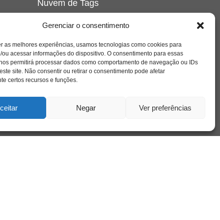
Nuvem de Tags
amor
caos
ansiedade
arte
CAPS
Gerenciar o consentimento
e o
cinema
covid-19
comportamento
corpo
er as melhores experiências, usamos tecnologias como cookies para
cultura
cuidado
crianca
depressao
/ou acessar informações do dispositivo. O consentimento para essas
família
educação
filme
entrevista
escola
o
 nos permitirá processar dados como comportamento de navegação ou IDs
se
jung
livro
freud
infância
insight
liberdade
este site. Não consentir ou retirar o consentimento pode afetar
mulher
loucura
morte
e certos recursos e funções.
luto
maternidade
hor
pandemia
psicanálise
psicologia
ceitar
Negar
Ver preferências
relato
redes sociais
o
saúde mental
saúde
a
sociedade
sexualidade
SUS
vida
tecnologia
trabalho
tempo
terapia
violência
nto
sta