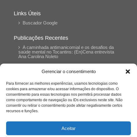
Links Úteis
Buscador Google
Publicações Recentes
A caminhada antimanicomial e os desafios da
saúde mental no Tocantins: (En)Cena entrevista
Ana Carolina Noleto
Gerenciar o consentimento
A Psicologia como espaço de cuidado para
mulheres: (En)Cena entrevista Rayla Soares
Para fornecer as melhores experiências, usamos tecnologias como
cookies para armazenar e/ou acessar informações do dispositivo. O
consentimento para essas tecnologias nos permitirá processar dados
Entre cores e memórias: a arte de Junior
como comportamento de navegação ou IDs exclusivos neste site. Não
Rabisco e os traços históricos de Porto Nacional
consentir ou retirar o consentimento pode afetar negativamente certos
recursos e funções.
Entre autocontrole e aprendizagem: o
desenvolvimento comportamental em Kung Fu
Aceitar
Panda