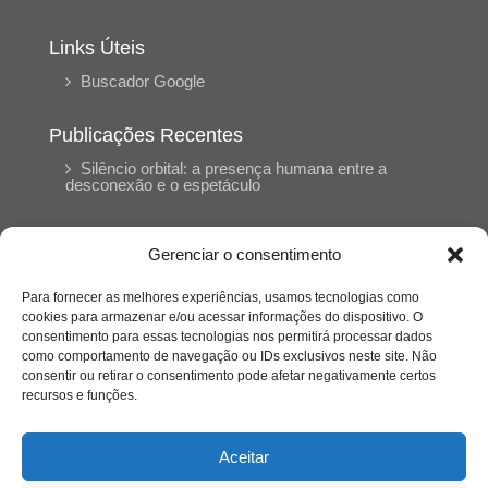
Links Úteis
Buscador Google
Publicações Recentes
Silêncio orbital: a presença humana entre a
desconexão e o espetáculo
A reinvenção do trabalho e o choque geracional:
Gerenciar o consentimento
uma análise crítica do mercado contemporâneo
em “Um Senhor Estagiário”
Para fornecer as melhores experiências, usamos tecnologias como
cookies para armazenar e/ou acessar informações do dispositivo. O
consentimento para essas tecnologias nos permitirá processar dados
O corpo como expressão do cuidado
como comportamento de navegação ou IDs exclusivos neste site. Não
psicológico: (En)Cena entrevista Eliz Dorneles
consentir ou retirar o consentimento pode afetar negativamente certos
recursos e funções.
Violência, saúde mental e a difícil construção do
acolhimento institucional: (En)cena entrevista
Aceitar
Izabella Ferreira dos Santos, Conselheira do
CRP-23