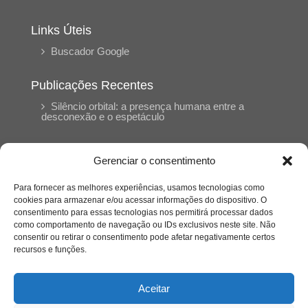
Links Úteis
Buscador Google
Publicações Recentes
Silêncio orbital: a presença humana entre a
desconexão e o espetáculo
A reinvenção do trabalho e o choque geracional:
Gerenciar o consentimento
uma análise crítica do mercado contemporâneo
em “Um Senhor Estagiário”
Para fornecer as melhores experiências, usamos tecnologias como
cookies para armazenar e/ou acessar informações do dispositivo. O
consentimento para essas tecnologias nos permitirá processar dados
O corpo como expressão do cuidado
como comportamento de navegação ou IDs exclusivos neste site. Não
psicológico: (En)Cena entrevista Eliz Dorneles
consentir ou retirar o consentimento pode afetar negativamente certos
recursos e funções.
Violência, saúde mental e a difícil construção do
acolhimento institucional: (En)cena entrevista
Aceitar
Izabella Ferreira dos Santos, Conselheira do
CRP-23